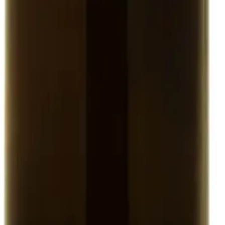
ano 2024 - De Fermo
 - Giovanni Montisci
re Pradarolo