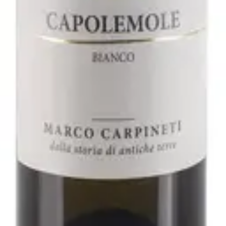
2021 - Fattoria San Lorenzo
varo
ller Thurgau 2019 - Rudi Vindimian
arpineti