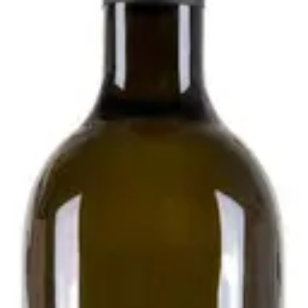
020 - Podere Pradarolo
i
esecondo