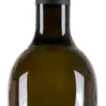
020 - Podere Pradarolo
i
esecondo