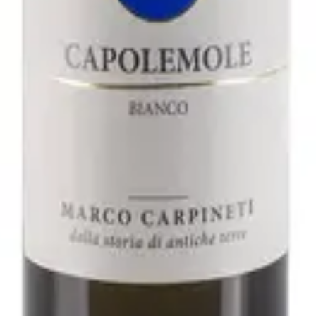
2021 - Fattoria San Lorenzo
varo
ller Thurgau 2019 - Rudi Vindimian