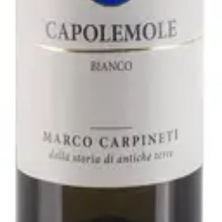
2021 - Fattoria San Lorenzo
varo
ller Thurgau 2019 - Rudi Vindimian