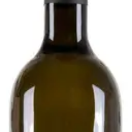
020 - Podere Pradarolo
i
esecondo