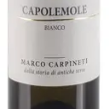
2021 - Fattoria San Lorenzo
varo
ller Thurgau 2019 - Rudi Vindimian
arpineti