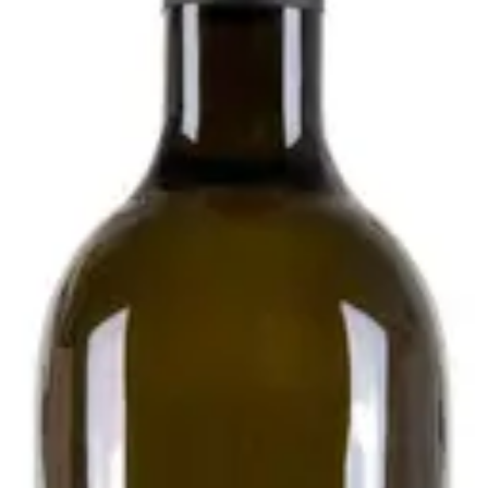
020 - Podere Pradarolo
i
esecondo