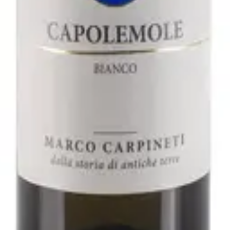
2021 - Fattoria San Lorenzo
varo
ller Thurgau 2019 - Rudi Vindimian