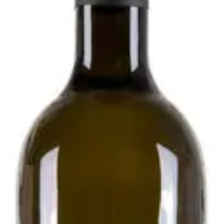
020 - Podere Pradarolo
i
esecondo