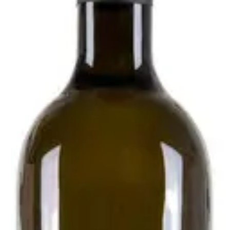
020 - Podere Pradarolo
i
esecondo