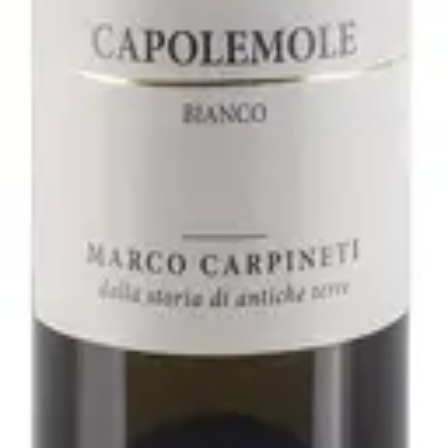
2021 - Fattoria San Lorenzo
varo
ller Thurgau 2019 - Rudi Vindimian
arpineti