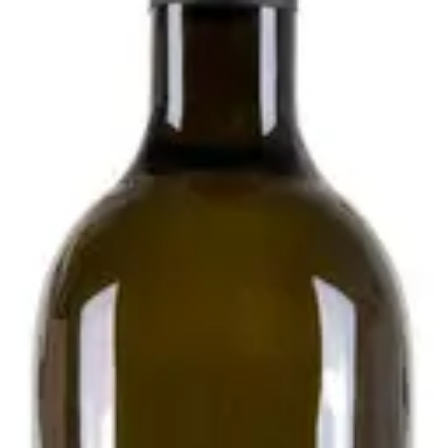
020 - Podere Pradarolo
i
esecondo