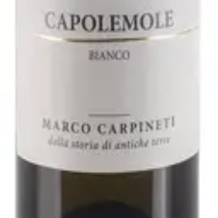
2021 - Fattoria San Lorenzo
varo
ller Thurgau 2019 - Rudi Vindimian
arpineti