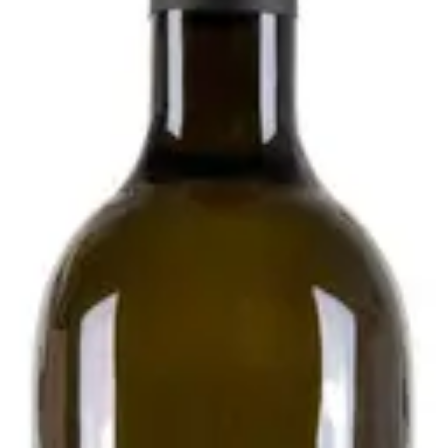
020 - Podere Pradarolo
i
esecondo