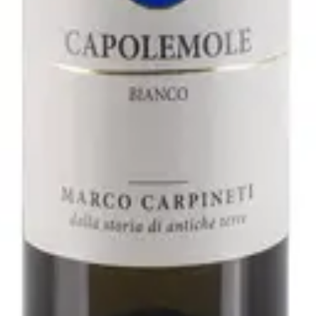
2021 - Fattoria San Lorenzo
varo
ller Thurgau 2019 - Rudi Vindimian