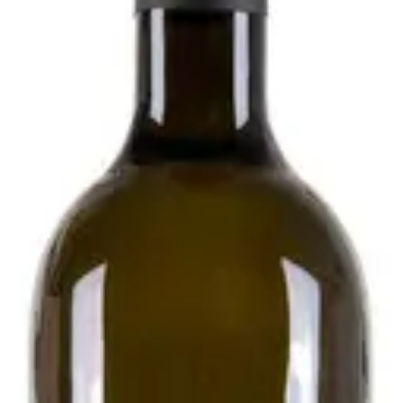
020 - Podere Pradarolo
i
esecondo