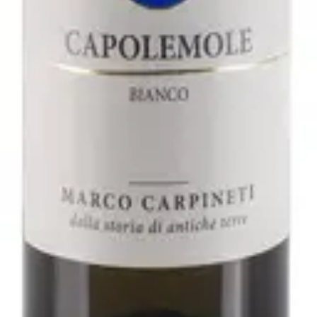
2021 - Fattoria San Lorenzo
varo
ller Thurgau 2019 - Rudi Vindimian