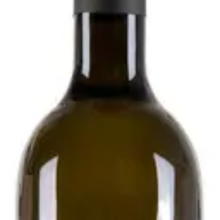
020 - Podere Pradarolo
i
esecondo