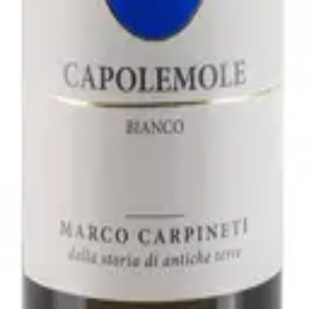
2021 - Fattoria San Lorenzo
varo
ller Thurgau 2019 - Rudi Vindimian