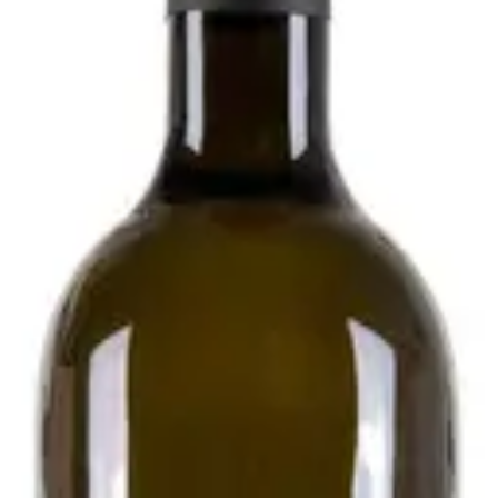
020 - Podere Pradarolo
i
esecondo