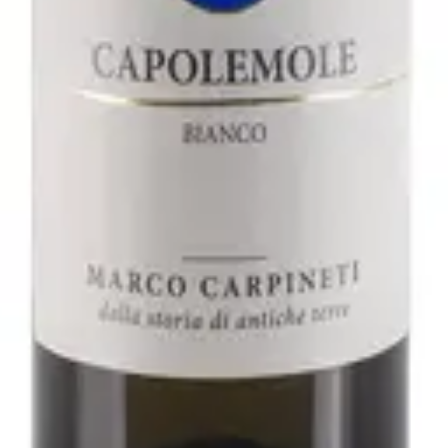
2021 - Fattoria San Lorenzo
varo
ller Thurgau 2019 - Rudi Vindimian