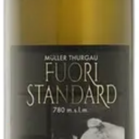
i
esecondo
- Antichi Vigneti di Cantalupo