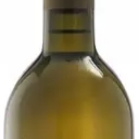
i
020 - Podere Pradarolo